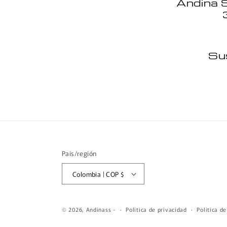
Andina 
Sus
País/región
Colombia | COP $
© 2026,
Andinass
-
Política de privacidad
Política d