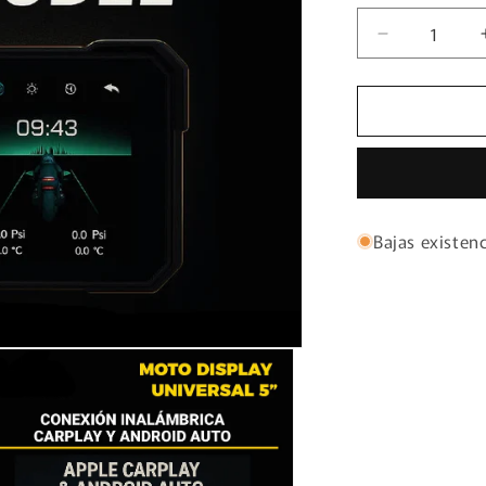
Reducir
cantidad
para
MOTO
DISPLAY
UNIVERSA
DE
5¨
Bajas existen