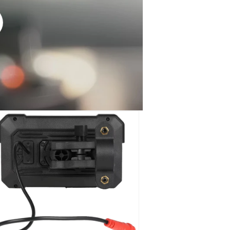
oducir
o