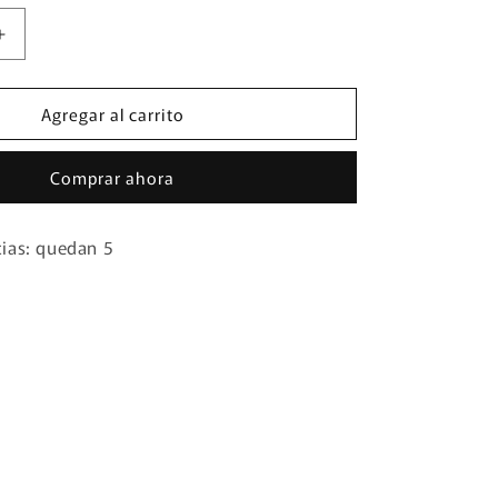
Aumentar
cantidad
para
Agregar al carrito
MOTO
DISPLAY
L
UNIVERSAL
Comprar ahora
DE
5¨
cias: quedan 5