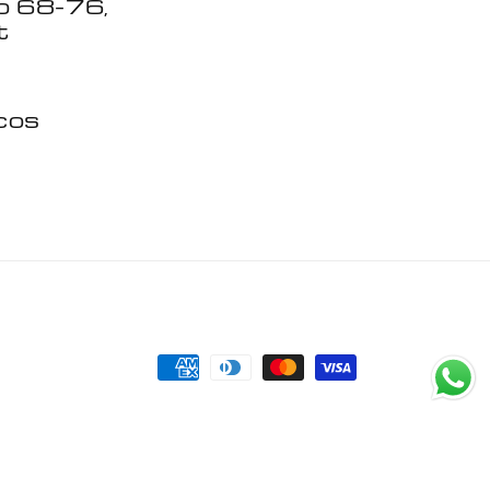
o 68-76,
t
icos
Formas
de
pago