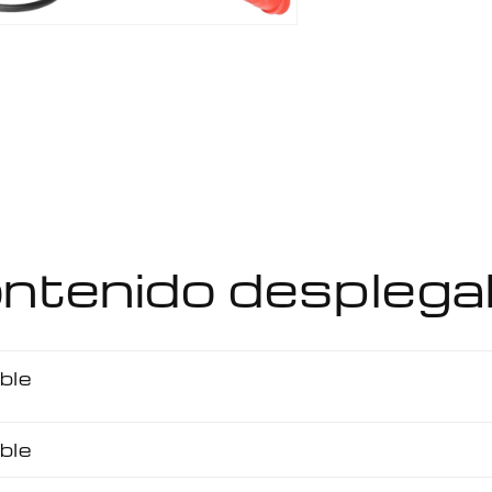
ento
imedia
ana
al
ntenido desplega
ble
ble