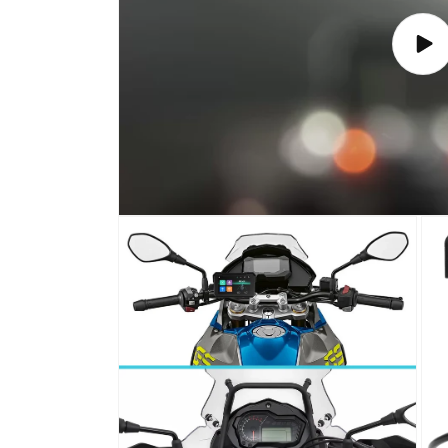
Repr
vide